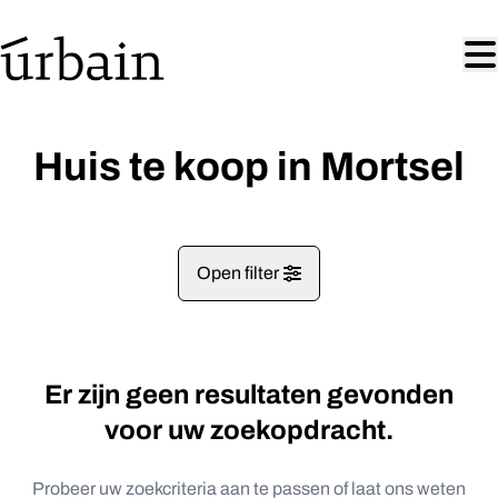
Ga naar hoofdinhoud
Huis te koop in Mortsel
Open filter
Gemeentes
Er zijn geen resultaten gevonden
Mortsel (2640)
Remove
Kaartweergave
voor uw zoekopdracht.
Type
Probeer uw zoekcriteria aan te passen of laat ons weten
Zoekopdracht
Sorteer op