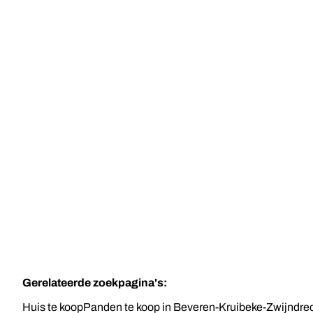
TE KOOP
BEVEREN-KRUIBEKE-ZWIJNDRECHT
Ruime eengezinswoning met 3
slaapkamers
3
1
180
m²
445
m²
Gerelateerde zoekpagina's
:
Huis te koop
Panden te koop in Beveren-Kruibeke-Zwijndre