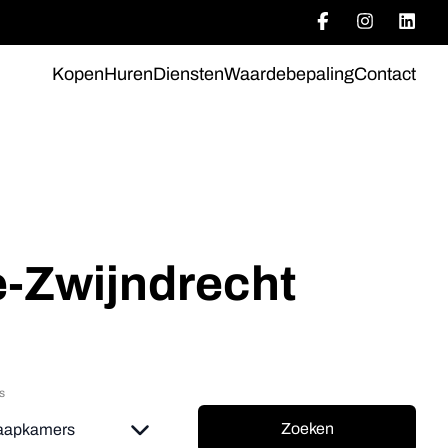
Kopen
Huren
Diensten
Waardebepaling
Contact
e-Zwijndrecht
s
Zoeken