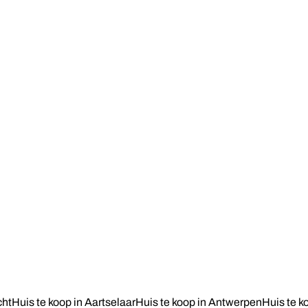
TE KOOP
BEVEREN-KRUIBEKE-ZWIJNDRECHT
Goed onderhouden laagbouw met 3
slaapkamers en zonnige tuin
3
1
227
m²
796
m²
cht
Huis te koop in Aartselaar
Huis te koop in Antwerpen
Huis te k