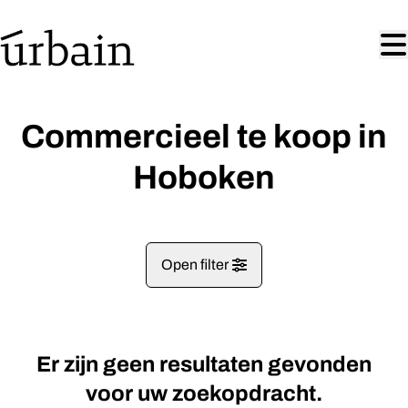
Ga naar hoofdinhoud
Commercieel te koop in
Hoboken
Open filter
Gemeentes
Er zijn geen resultaten gevonden
Hoboken (2660)
Remove
Kaartweergave
voor uw zoekopdracht.