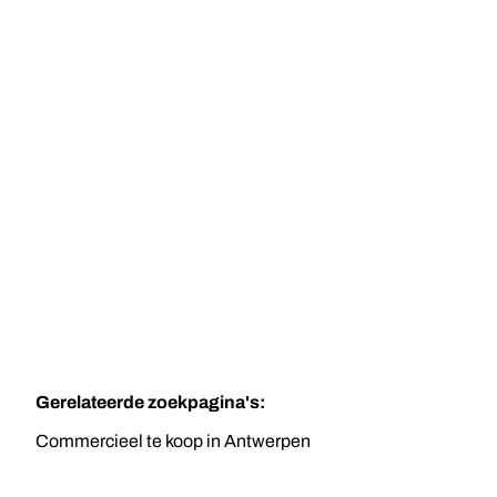
TE KOOP
ANTWERPEN
Casco handelspand op toplocatie in de
Groenenhoek
60
m²
Gerelateerde zoekpagina's
:
Commercieel te koop in Antwerpen