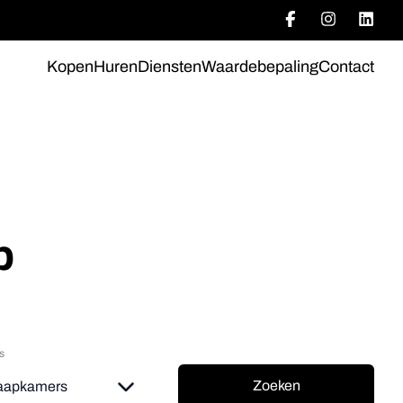
Kopen
Huren
Diensten
Waardebepaling
Contact
p
s
Zoeken