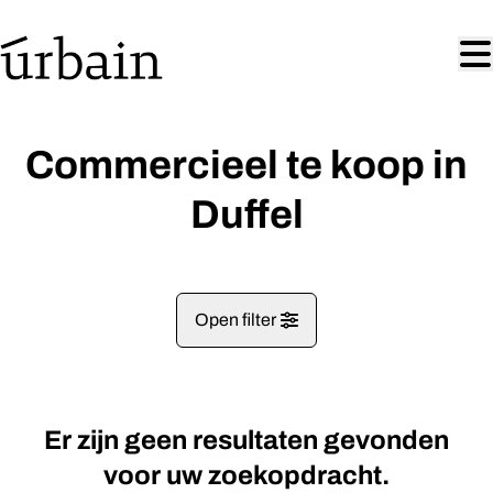
Ga naar hoofdinhoud
Commercieel te koop in
Duffel
Open filter
Gemeentes
Er zijn geen resultaten gevonden
Duffel (2570)
Remove
Kaartweergave
voor uw zoekopdracht.