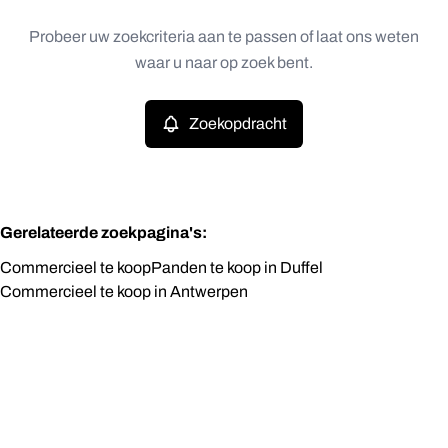
Type
Probeer uw zoekcriteria aan te passen of laat ons weten
Zoekopdracht
Sorteer op
Commercieel
waar u naar op zoek bent.
Remove
Prijs
Zoekopdracht
Slaapkamers
Gerelateerde zoekpagina's
:
Commercieel te koop
Panden te koop in Duffel
Commercieel te koop in Antwerpen
Zoeken