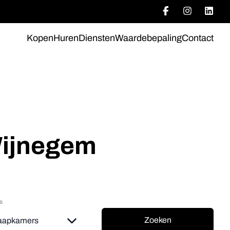
Kopen
Huren
Diensten
Waardebepaling
Contact
Wijnegem
s
Zoeken