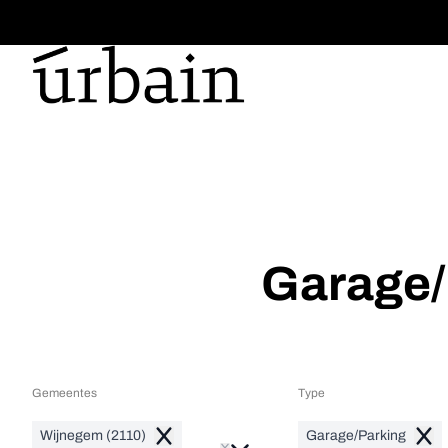
Ga naar hoofdinhoud
Garage/
Gemeentes
Type
Wijnegem (2110)
Garage/Parking
Remove
Remo