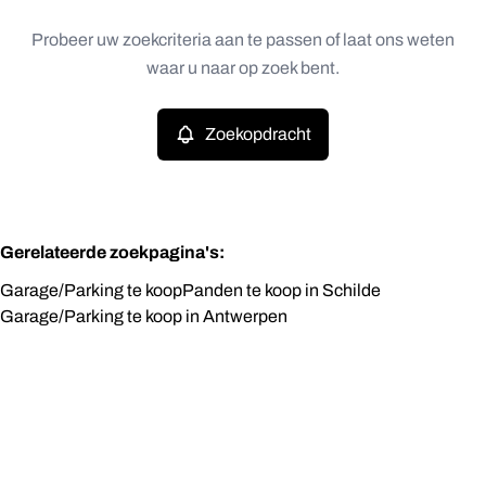
Type
Probeer uw zoekcriteria aan te passen of laat ons weten
Zoekopdracht
Sorteer op
Garage/Parking
waar u naar op zoek bent.
Remove
Prijs
Zoekopdracht
Slaapkamers
Gerelateerde zoekpagina's
:
Garage/Parking te koop
Panden te koop in Schilde
Garage/Parking te koop in Antwerpen
Zoeken