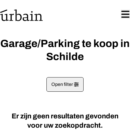
Ga naar hoofdinhoud
Garage/Parking te koop in
Schilde
Open filter
Gemeentes
Er zijn geen resultaten gevonden
Schilde (2970)
Remove
Kaartweergave
voor uw zoekopdracht.