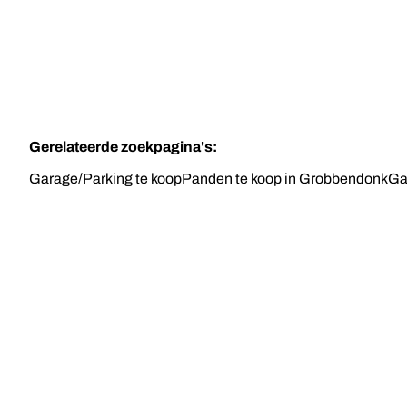
Gerelateerde zoekpagina's
:
Garage/Parking te koop
Panden te koop in Grobbendonk
Ga