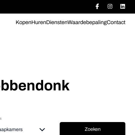
Kopen
Huren
Diensten
Waardebepaling
Contact
robbendonk
s
Zoeken