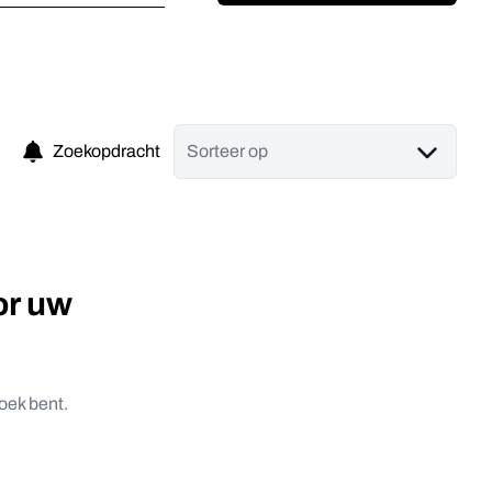
Zoekopdracht
Sorteer op
or uw
oek bent.