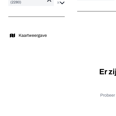
Remove
(2280)
Kaartweergave
Er z
Probeer 