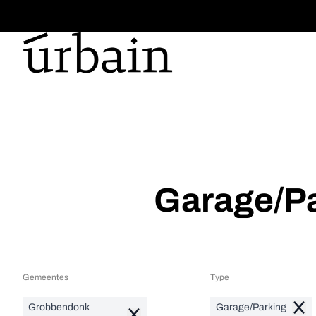
Ga naar hoofdinhoud
Garage/Pa
Gemeentes
Type
Grobbendonk
Garage/Parking
Remo