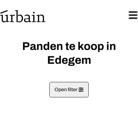
Ga naar hoofdinhoud
Panden te koop in
Edegem
Open filter
Gemeentes
VERKOCHT
Edegem (2650)
Remove
Kaartweergave