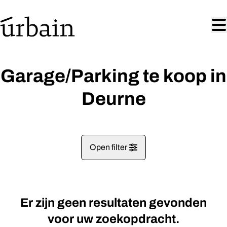
Ga naar hoofdinhoud
Garage/Parking te koop in
Deurne
Open filter
Gemeentes
Er zijn geen resultaten gevonden
Deurne (2100)
Remove
Kaartweergave
voor uw zoekopdracht.