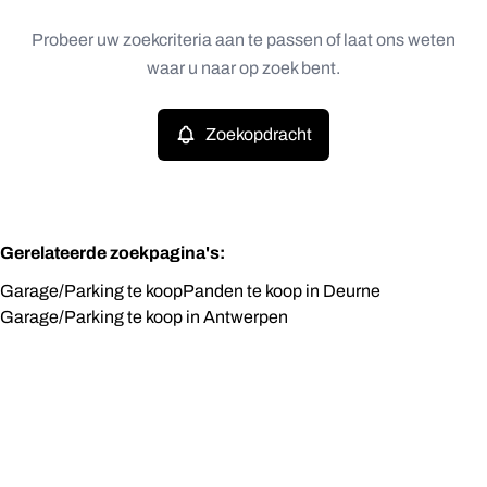
Type
Probeer uw zoekcriteria aan te passen of laat ons weten
Zoekopdracht
Sorteer op
Garage/Parking
waar u naar op zoek bent.
Remove
Prijs
Zoekopdracht
Slaapkamers
Gerelateerde zoekpagina's
:
Garage/Parking te koop
Panden te koop in Deurne
Garage/Parking te koop in Antwerpen
Zoeken