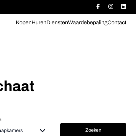
Kopen
Huren
Diensten
Waardebepaling
Contact
chaat
s
Zoeken