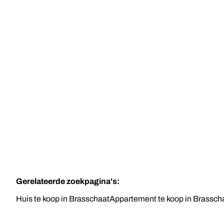
TE KOOP
BRASSCHAAT
Ruime instapklare nieuwbouwwoning in
Brasschaat
4
1
232
m²
245
m²
Gerelateerde zoekpagina's
:
Huis te koop in Brasschaat
Appartement te koop in Brassch