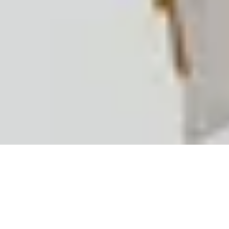
Urbain combineert een persoonlijke
aanpak met een opmerkelijke service
op maat die perfect aansluit bij u en uw
vastgoed.